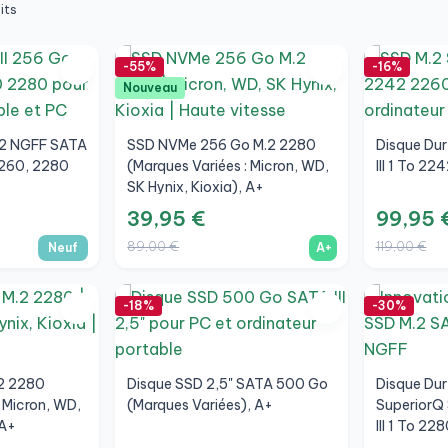
its
-55%
-16%
Nouveau
.2 NGFF SATA
SSD NVMe 256 Go M.2 2280
Disque Du
2260, 2280
(Marques Variées : Micron, WD,
III 1 To 2
SK Hynix, Kioxia), A+
39,95 €
99,95 
89,00 €
119,00 €
Neuf
A+
-18%
-30%
2 2280
Disque SSD 2,5" SATA 500 Go
Disque Dur
: Micron, WD,
(Marques Variées), A+
SuperiorQ
 A+
III 1 To 22