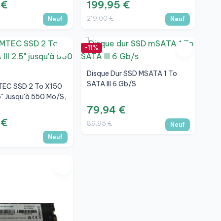
 €
199,95 €
219,00 €
Neuf
Neuf
-11%
Disque Dur SSD MSATA 1 To
SATA III 6 Gb/s
TEC SSD 2 To X150
,5" Jusqu'à 550 Mo/s,
79,94 €
 €
89,95 €
Neuf
Neuf