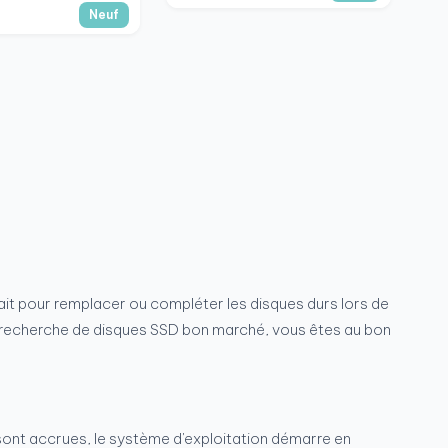
Neuf
Di
PC
(S
1
15
rfait pour remplacer ou compléter les disques durs lors de
 la recherche de disques SSD bon marché, vous êtes au bon
ont accrues, le système d'exploitation démarre en