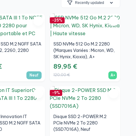
-25%
r SSD M.2 NGFF SATA
SSD NVMe 512 Go M.2 2280
242, 2260, 2280
(Marques Variées : Micron, WD,
SK Hynix, Kioxia), A+
€
89,95 €
120,00 €
Neuf
A+
-9%
 Innovation IT
Disque SSD 2-POWER M.2
 SSD M.2 NGFF SATA
PCIe NVMe 2 To 2280
80
(SSD7016A), Neuf