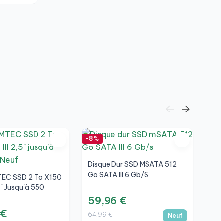
-8%
-13
Disque Dur SSD MSATA 512
Go SATA III 6 Gb/s
TEC SSD 2 To X150
5" Jusqu'à 550
f
59,96 €
 €
64,99 €
Neuf