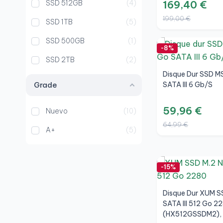
SSD 512GB
4
169,40 €
199,00 €
SSD 1TB
5
SSD 500GB
1
-8%
SSD 2TB
2
Disque Dur SSD M
Grade
SATA III 6 Gb/s
59,96 €
Nuevo
10
64,99 €
A+
5
-15%
Disque Dur XUM S
SATA III 512 Go 2
(HX512GSSDM2), 