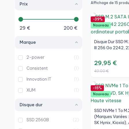
Affichage de 15 produ
Prix
-39%
Nouveau
29
€
200
€
Disque Dur SSD M
Marque
III 256 Go 2242, 
2-power
1
29,95 €
Consistent
1
49,00 €
Innovation IT
1
-15%
XUM
1
Nouveau
Disque dur
SSD NVMe 1 To M.
(marques Variées 
SSD 256GB
2
SK Hynix, Kioxia),