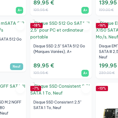
89,95 €
139,95
109,95 €
199,00 €
A+
A+
-18%
-16%
SATA 512 Go
Disque SSD 2,5" SATA 512 Go
Disque EM
(Marques Variées), A+
SATA III 2
Neuf
89,95 €
199,95
Neuf
109,95 €
239,00 €
A+
-7%
-13%
SD M.2 NGFF
Disque SSD Consistent 2,5"
280
SATA 1 To, Neuf
Neuf