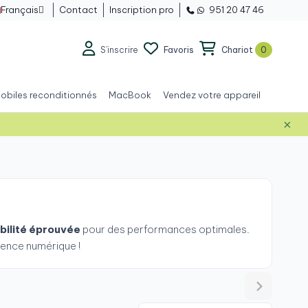
Français
Contact
Inscription pro
951 20 47 46

S'inscrire
Favoris
Chariot
0
obiles reconditionnés
MacBook
Vendez votre appareil
×
abilité éprouvée
pour des performances optimales.
ience numérique !