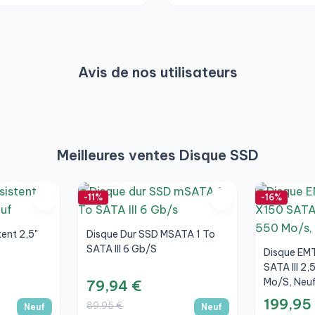
Avis de nos utilisateurs
Meilleures ventes Disque SSD
-11%
-16%
ent 2,5"
Disque Dur SSD MSATA 1 To
SATA III 6 Gb/s
Disque EM
SATA III 2,
Mo/s, Neu
79,94 €
199,95
89,95 €
Neuf
Neuf