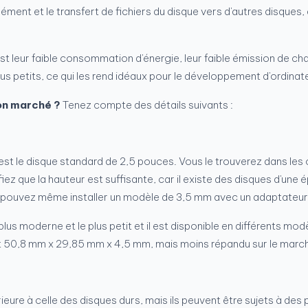
ent et le transfert de fichiers du disque vers d'autres disques, a
ur faible consommation d'énergie, leur faible émission de chaleur 
lus petits, ce qui les rend idéaux pour le développement d'ordinat
bon marché ?
Tenez compte des détails suivants :
est le disque standard de 2,5 pouces. Vous le trouverez dans les 
fiez que la hauteur est suffisante, car il existe des disques d'un
s pouvez même installer un modèle de 3,5 mm avec un adaptateur
lus moderne et le plus petit et il est disponible en différents mod
nt 50,8 mm x 29,85 mm x 4,5 mm, mais moins répandu sur le marc
eure à celle des disques durs, mais ils peuvent être sujets à de