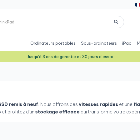
Ordinateurs portables
Sous-ordinateurs
iPad
M
Jusqu’à 3 ans de garantie et 30 jours d’essai
SSD remis à neuf
. Nous offrons des
vitesses rapides
et une
fi
et profitez d'un
stockage efficace
qui transforme votre expér