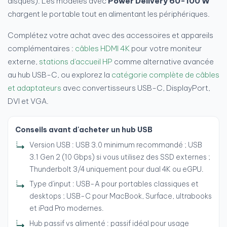
disques). Les modèles avec
Power Delivery 60-100 W
chargent le portable tout en alimentant les périphériques.
Complétez votre achat avec des accessoires et appareils
complémentaires :
câbles HDMI 4K
pour votre moniteur
externe,
stations d'accueil HP
comme alternative avancée
au hub USB-C, ou explorez la
catégorie complète de câbles
et adaptateurs
avec convertisseurs USB-C, DisplayPort,
DVI et VGA.
Conseils avant d'acheter un hub USB
Version USB : USB 3.0 minimum recommandé ; USB
3.1 Gen 2 (10 Gbps) si vous utilisez des SSD externes ;
Thunderbolt 3/4 uniquement pour dual 4K ou eGPU.
Type d'input : USB-A pour portables classiques et
desktops ; USB-C pour MacBook, Surface, ultrabooks
et iPad Pro modernes.
Hub passif vs alimenté : passif idéal pour usage