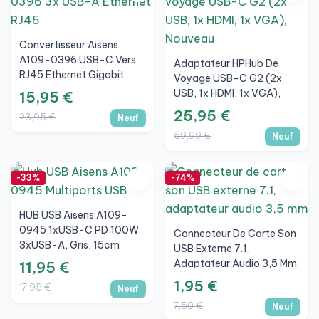
Marque
Todo
Convertisseur Aisens
A109-0396 USB-C Vers
Adaptateur HPHub De
RJ45 Ethernet Gigabit
Voyage USB-C G2 (2x
Modèle
10/100/1000 Mbps + HUB
USB, 1x HDMI, 1x VGA),
15,95 €
Todo
3xUSB-A 3.0
Nouveau
25,95 €
23,95 €
Neuf
69,99 €
Neuf
Grade
Todo
-33%
-74%
HUB USB Aisens A109-
0945 1xUSB-C PD 100W
Connecteur De Carte Son
3xUSB-A, Gris, 15cm
USB Externe 7.1,
Adaptateur Audio 3,5 Mm
11,95 €
1,95 €
17,95 €
Neuf
7,50 €
Neuf