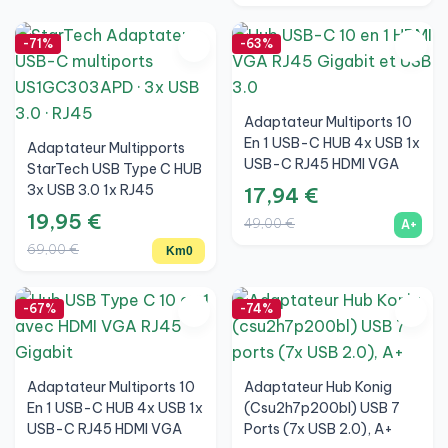
-71%
-63%
Adaptateur Multiports 10
En 1 USB-C HUB 4x USB 1x
Adaptateur Multipports
USB-C RJ45 HDMI VGA
StarTech USB Type C HUB
Jack 3,5 Lecteur
3x USB 3.0 1x RJ45
17,94 €
SD/MicroSD, A+
Ethernet Et PD, Km0 Boîte
19,95 €
49,00 €
A+
D'origine
69,00 €
Km0
-67%
-74%
Adaptateur Multiports 10
Adaptateur Hub Konig
En 1 USB-C HUB 4x USB 1x
(csu2h7p200bl) USB 7
USB-C RJ45 HDMI VGA
Ports (7x USB 2.0), A+