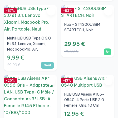
-67%
-83%
Hub - ST4300USBM
STARTECH, Noir
MultiHUB USB Type C 3.0
29,95 €
Et 3.1, Lenovo, Xiaomi,
Macbook Pro, Air,
179,99 €
A+
Portable, Neuf
9,99 €
29,99 €
Neuf
-25%
-13%
HUB USB Aisens A106-
0540, 4 Ports USB 3.0
Femelle, Gris, 10 Cm
12,95 €