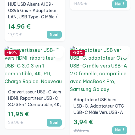
14,95 €
HUB USB Aisens A109-
Neuf
0396 Gris + Adaptateur
LAN, USB Type-C Mâle /
Connecteurs 3*USB-A
14,96 €
Femelle RJ45 Ethernet
19,99 €
Neuf
10/100/1000
-60%
-90%
Convertisseur USB-C Vers
HDMI, Répartiteur USB-C
Adaptateur USB Vers
3.0 3 En 1 Compatible, 4K,
USB-C, Adaptateur OTG
PD, Charge Rapide,
USB-C Mâle Vers USB-A
11,95 €
Nouveau
2.0 Femelle, Compatible
3,94 €
29,99 €
Neuf
Avec MacBook Pro,
39,99 €
Neuf
Samsung Galaxy