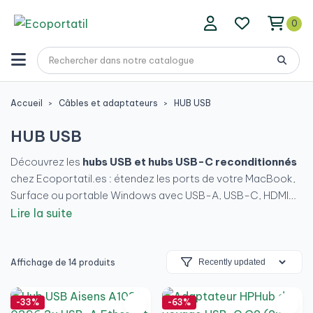
0
Accueil
Câbles et adaptateurs
HUB USB
HUB USB
Découvrez les
hubs USB et hubs USB-C reconditionnés
chez Ecoportatil.es : étendez les ports de votre MacBook,
Surface ou portable Windows avec USB-A, USB-C, HDMI
4K, Gigabit Ethernet et lecteur SD dans un seul dispositif.
Lire la suite
Modèles avec USB 3.0, USB 3.1 et Thunderbolt 3 pour une
connectivité rapide et stable, avec garantie de 12 mois et
livraison rapide.
Affichage de 14 produits
Prix
Todo
-33%
-63%