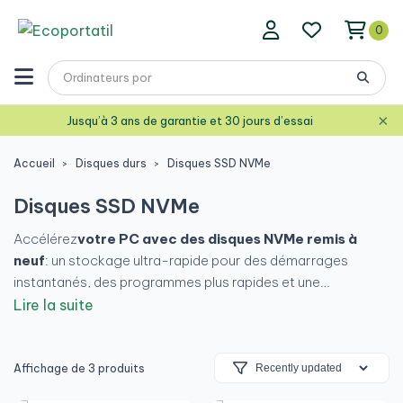
0
×
Jusqu’à 3 ans de garantie et 30 jours d’essai
Accueil
Disques durs
Disques SSD NVMe
Disques SSD NVMe
Accélérez
votre PC avec des disques NVMe remis à
neuf
: un stockage ultra-rapide pour des démarrages
instantanés, des programmes plus rapides et une
expérience plus fluide. Parfait pour une mise à niveau sans
Lire la suite
dépassement de budget.
Disques éprouvés, avec
garantie et prix bas
. Plus de vitesse, moins d'attente.
Affichage de 3 produits