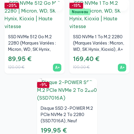
-25%
-15%
Nouveau
SSD NVMe 512 Go M.2
SSD NVMe 1 To M.2 2280
2280 (Marques Variées :
(marques Variées : Micron,
Micron, WD, SK Hynix,
WD, SK Hynix, Kioxia), A+
Kioxia), A+
89,95 €
169,40 €
120,00 €
199,00 €
A+
A+
-9%
Disque SSD 2-POWER M.2
PCIe NVMe 2 To 2280
(SSD7016A), Neuf
199,95 €