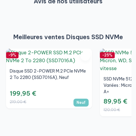
Avis de nos utilisateurs
Meilleures ventes Disques SSD NVMe
-9%
-25%
Disque SSD 2-POWER M.2 PCIe NVMe
2 To 2280 (SSD7016A), Neuf
SSD NVMe 512 G
Variées : Micron
A+
199,95 €
89,95 €
219,00 €
Neuf
120,00 €