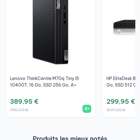
Lenovo ThinkCentre M70q Tiny I5
HP EliteDesk 80
10400T, 16 Go, SSD 256 Go, A+
Go, SSD 512 Go
389,95 €
299,95 €
A+
799,00 €
599,00 €
Produits les mieux notés