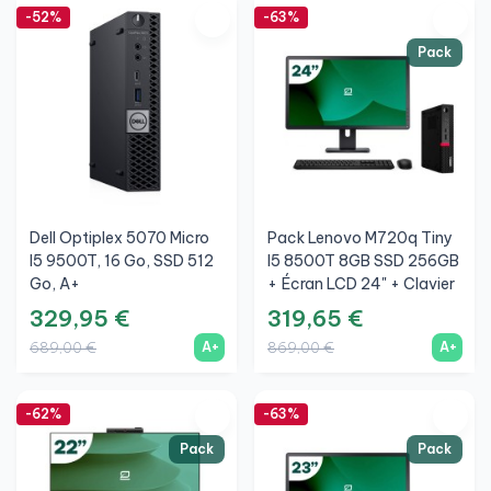
-52%
-63%
Pack
Dell Optiplex 5070 Micro
Pack Lenovo M720q Tiny
I5 9500T, 16 Go, SSD 512
I5 8500T 8GB SSD 256GB
Go, A+
+ Écran LCD 24" + Clavier
Et Souris Sans Fil + WiFi
329,95 €
319,65 €
A+
A+
689,00 €
869,00 €
-62%
-63%
Pack
Pack