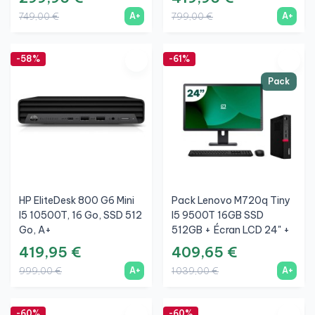
A+
A+
749,00 €
799,00 €
-58%
-61%
Pack
HP EliteDesk 800 G6 Mini
Pack Lenovo M720q Tiny
I5 10500T, 16 Go, SSD 512
I5 9500T 16GB SSD
Go, A+
512GB + Écran LCD 24" +
Clavier Et Souris Sans Fil +
419,95 €
409,65 €
WiFi
A+
A+
999,00 €
1 039,00 €
-60%
-60%