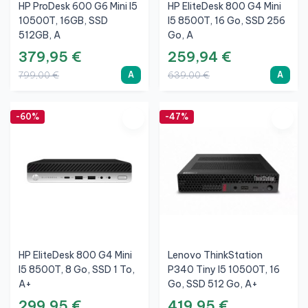
HP ProDesk 600 G6 Mini I5
HP EliteDesk 800 G4 Mini
10500T, 16GB, SSD
I5 8500T, 16 Go, SSD 256
512GB, A
Go, A
379,95 €
259,94 €
A
A
799,00 €
639,00 €
-60%
-47%
HP EliteDesk 800 G4 Mini
Lenovo ThinkStation
I5 8500T, 8 Go, SSD 1 To,
P340 Tiny I5 10500T, 16
A+
Go, SSD 512 Go, A+
299,95 €
419,95 €