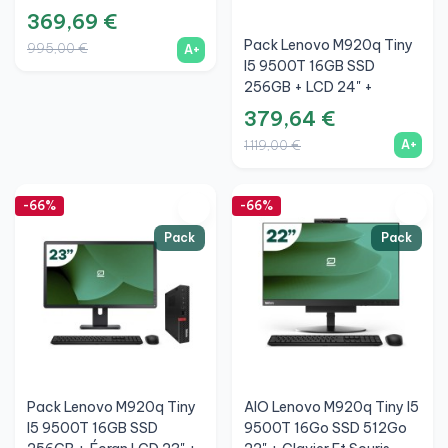
Sans Fil + WiFi
369,69 €
Pack Lenovo M920q Tiny
995,00 €
A+
I5 9500T 16GB SSD
256GB + LCD 24" +
Clavier Et Souris Sans Fil +
379,64 €
WiFi
A+
1 119,00 €
-66%
-66%
Pack
Pack
Pack Lenovo M920q Tiny
AIO Lenovo M920q Tiny I5
I5 9500T 16GB SSD
9500T 16Go SSD 512Go