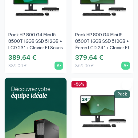
Pack HP 800 G4 Mini I5
Pack HP 800 G4 Mini I5
8500T 16GB SSD 512GB +
8500T 16GB SSD 512GB +
LCD 23" + Clavier Et Souris
Écran LCD 24" + Clavier Et
Sans Fil + WiFi
Souris Sans Fil + WiFi
389,64 €
379,64 €
A+
A+
889,00 €
869,00 €
-56%
Pack