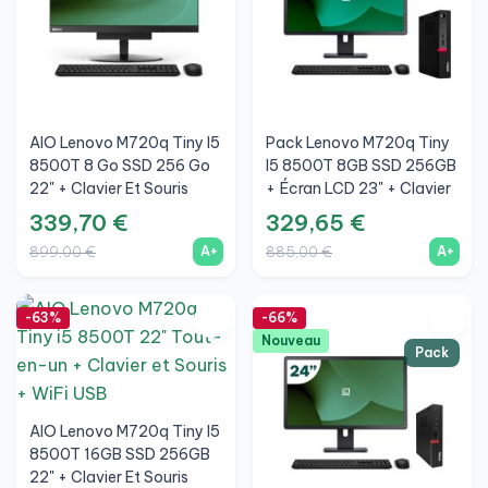
AIO Lenovo M720q Tiny I5
Pack Lenovo M720q Tiny
8500T 8 Go SSD 256 Go
I5 8500T 8GB SSD 256GB
22" + Clavier Et Souris
+ Écran LCD 23" + Clavier
Sans Fil + WiFi
Et Souris Sans Fil + WiFi
339,70 €
329,65 €
A+
A+
899,00 €
885,00 €
-63%
-66%
Nouveau
Pack
AIO Lenovo M720q Tiny I5
8500T 16GB SSD 256GB
22" + Clavier Et Souris