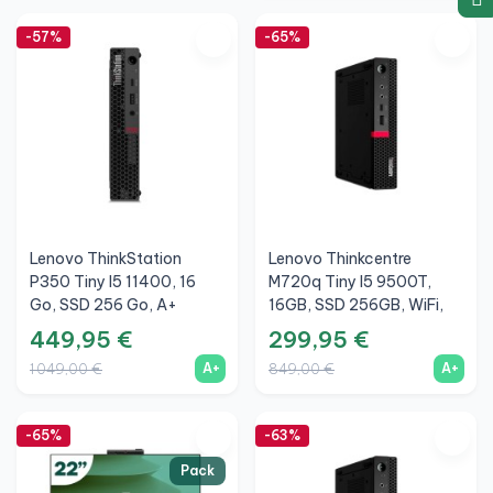
-57%
-65%
Lenovo ThinkStation
Lenovo Thinkcentre
P350 Tiny I5 11400, 16
M720q Tiny I5 9500T,
Go, SSD 256 Go, A+
16GB, SSD 256GB, WiFi,
A+
449,95 €
299,95 €
A+
A+
1 049,00 €
849,00 €
-65%
-63%
Pack