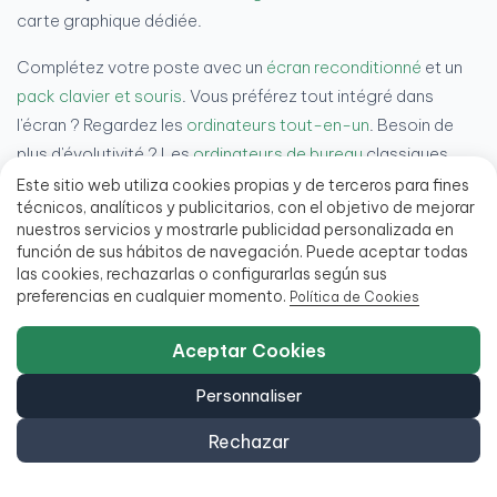
carte graphique dédiée.
Complétez votre poste avec un
écran reconditionné
et un
pack clavier et souris
. Vous préférez tout intégré dans
l'écran ? Regardez les
ordinateurs tout-en-un
. Besoin de
plus d'évolutivité ? Les
ordinateurs de bureau
classiques
sont votre option.
Este sitio web utiliza cookies propias y de terceros para fines
técnicos, analíticos y publicitarios, con el objetivo de mejorar
nuestros servicios y mostrarle publicidad personalizada en
función de sus hábitos de navegación. Puede aceptar todas
las cookies, rechazarlas o configurarlas según sus
preferencias en cualquier momento.
Política de Cookies
Dans la presse
Aceptar Cookies
Personnaliser
Rechazar