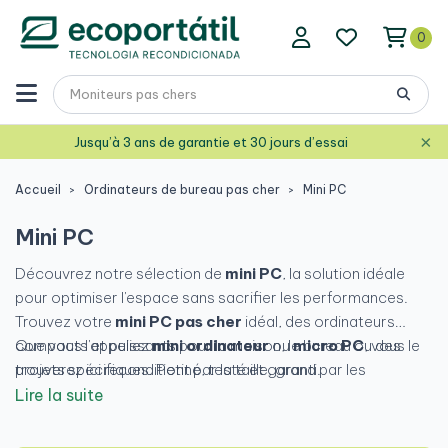
0
×
Jusqu’à 3 ans de garantie et 30 jours d’essai
Accueil
Ordinateurs de bureau pas cher
Mini PC
Mini PC
Découvrez notre sélection de
mini PC
, la solution idéale
pour optimiser l'espace sans sacrifier les performances.
Trouvez votre
mini PC pas cher
idéal, des ordinateurs
compacts et puissants pour la maison, le bureau ou des
Que vous l'appeliez
mini ordinateur
ou
micro PC
, vous le
projets spécifiques. Petit par la taille, grand par les
trouverez ici reconditionné, testé et garanti.
possibilités.
Lire la suite