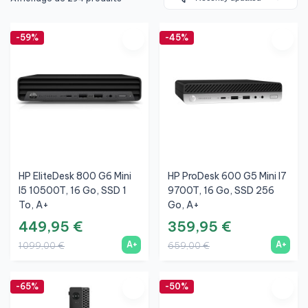
-59%
-45%
HP EliteDesk 800 G6 Mini
HP ProDesk 600 G5 Mini I7
I5 10500T, 16 Go, SSD 1
9700T, 16 Go, SSD 256
To, A+
Go, A+
449,95 €
359,95 €
A+
A+
1 099,00 €
659,00 €
-65%
-50%