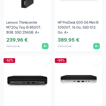
Lenovo Thinkcentre
HP ProDesk 600 G6 Mini I5
M720q Tiny I5 8500T,
10500T, 16 Go, SSD 512
8GB, SSD 256GB, A+
Go, A+
239,96 €
389,95 €
A+
A+
749,00 €
799,00 €
-52%
-59%