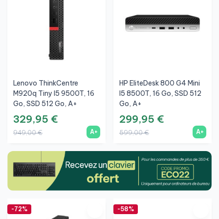
Lenovo ThinkCentre
HP EliteDesk 800 G4 Mini
M920q Tiny I5 9500T, 16
I5 8500T, 16 Go, SSD 512
Go, SSD 512 Go, A+
Go, A+
329,95 €
299,95 €
A+
A+
949,00 €
599,00 €
-72%
-58%