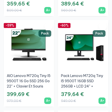
Souris Sans Fil + WiFi
Clavier Et Souris Sans Fil +
359,65 €
389,64 €
WiFi
A+
A+
809,00 €
969,00 €
-59%
-60%
Pack
Pack
AIO Lenovo M720q Tiny I5
Pack Lenovo M720q Tiny
9500T 16 Go SSD 256 Go
I5 9500T 16GB SSD
22" + Clavier Et Souris
256GB + LCD 24" +
Sans Fil + WiFi
Clavier Et Souris Sans Fil +
399,69 €
379,64 €
WiFi
A+
A+
979,00 €
949,00 €