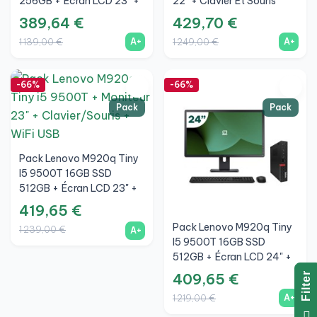
256GB + Écran LCD 23" +
22" + Clavier Et Souris
Clavier Et Souris Sans Fil +
Sans Fil + WiFi
389,64 €
429,70 €
WiFi
A+
A+
1 139,00 €
1 249,00 €
-66%
-66%
Pack
Pack
Pack Lenovo M920q Tiny
I5 9500T 16GB SSD
512GB + Écran LCD 23" +
Clavier Et Souris Sans Fil +
419,65 €
WiFi
Pack Lenovo M920q Tiny
1 239,00 €
A+
I5 9500T 16GB SSD
512GB + Écran LCD 24" +
Clavier Et Souris Sans Fil +
409,65 €
R
WiFi
A+
1 219,00 €
F
I
L
T
E