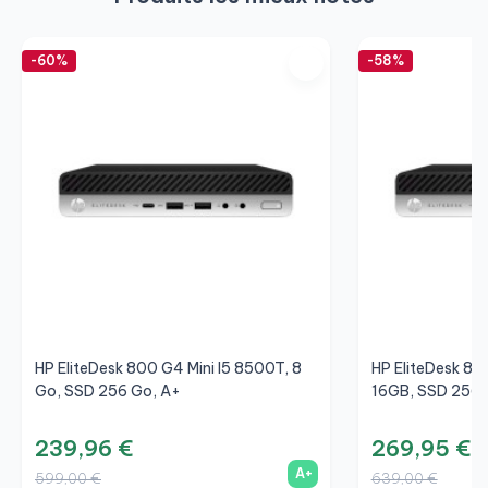
-60%
-58%
HP EliteDesk 800 G4 Mini I5 8500T, 8
HP EliteDesk 80
Go, SSD 256 Go, A+
16GB, SSD 256
239,96 €
269,95 €
A+
599,00 €
639,00 €