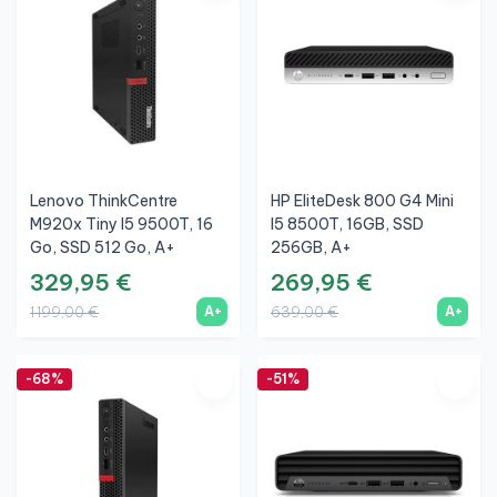
Lenovo ThinkCentre
HP EliteDesk 800 G4 Mini
M920x Tiny I5 9500T, 16
I5 8500T, 16GB, SSD
Go, SSD 512 Go, A+
256GB, A+
329,95 €
269,95 €
A+
A+
1 199,00 €
639,00 €
-68%
-51%