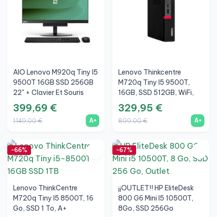
AIO Lenovo M920q Tiny I5
Lenovo Thinkcentre
9500T 16GB SSD 256GB
M720q Tiny I5 9500T,
22" + Clavier Et Souris
16GB, SSD 512GB, WiFi,
Sans Fil + WiFi
A+
399,69 €
329,95 €
A+
A+
1 149,00 €
899,00 €
-66%
-67%
Lenovo ThinkCentre
¡¡OUTLET!! HP EliteDesk
M720q Tiny I5 8500T, 16
800 G6 Mini I5 10500T,
Go, SSD 1 To, A+
8Go, SSD 256Go