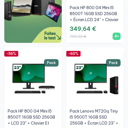
Pack HP 800 G4 Mini I5
8500T 16GB SSD 256GB
+ Écran LCD 24" + Clavier
Et Souris Sans Fil + WiFi
349,64 €
A+
799,00 €
-56%
-60%
Pack
Pack
Pack HP 800 G4 Mini I5
Pack Lenovo M720q Tiny
8500T 16GB SSD 256GB
I5 9500T 16GB SSD
+ LCD 23" + Clavier Et
256GB + Écran LCD 23" +