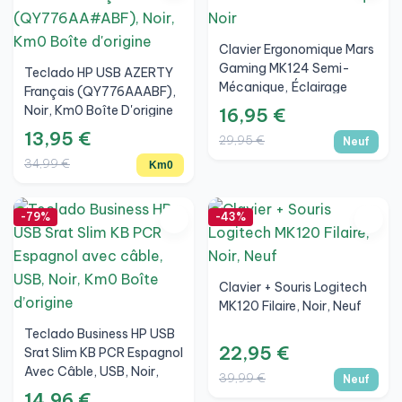
Clavier Ergonomique Mars
Gaming MK124 Semi-
Teclado HP USB AZERTY
Mécanique, Éclairage
Français (QY776AAABF),
RGB, Repose-Poignets,
Noir, Km0 Boîte D'origine
16,95 €
Noir, Neuf
13,95 €
29,95 €
Neuf
34,99 €
Km0
-79%
-43%
Clavier + Souris Logitech
MK120 Filaire, Noir, Neuf
Teclado Business HP USB
22,95 €
Srat Slim KB PCR Espagnol
Avec Câble, USB, Noir,
39,99 €
Neuf
Km0 Boîte D’origine
14,96 €