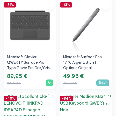
-31%
-61%
Microsoft Clavier
Microsoft Surface Pen
QWERTY Surface Pro
1776 Argent, Stylet
Type Cover Pro Gris/Gris
Optique Original
Nuit Pro 3/4/5/6/7 UK
Compatible Avec Surface
89,95 €
49,95 €
(M1725), A+
Pro, Go Et Studio, Neuf
A+
Neuf
129,99 €
129,00 €
-40%
-84%