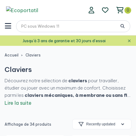
0
×
Jusqu’à 3 ans de garantie et 30 jours d’essai
Accueil
Claviers
Claviers
Découvrez notre sélection de
claviers
pour travailler,
étudier ou jouer avec un maximum de confort. Choisissez
parmi les
claviers mécaniques, à membrane ou sans fil
,
avec une disposition espagnole et un design ergonomique.
Lire la suite
Tous nos modèles offrent un excellent rapport qualité-prix
et sont
garantis et testés
pour une utilisation quotidienne
fiable.
Affichage de 34 produits