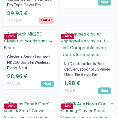
Neuf
Pro Type Cover Pro
Gris/Gris Nuit Pro
39,95 €
3/4/5/6/7 UK (M1725)
Outlet
129,00 €
-24%
-60%
Clavier + Souris Logitech
MK250 Sans Fil Wireless,
Kit D’autocollants Pour
Blanc, Neuf
Clavier Espagnol En Vinyle
Ultra-Fin Vinyle Fin
28,96 €
1,98 €
37,95 €
Neuf
4,99 €
Neuf
-24%
-13%