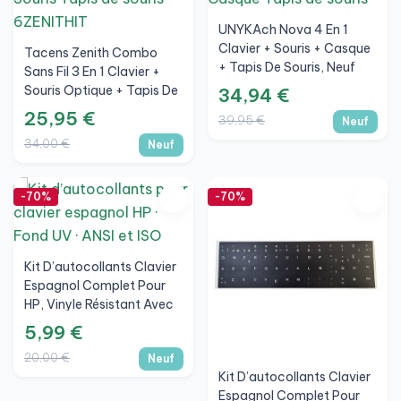
UNYKAch Nova 4 En 1
Clavier + Souris + Casque
Tacens Zenith Combo
+ Tapis De Souris, Neuf
Sans Fil 3 En 1 Clavier +
Souris Optique + Tapis De
34,94 €
Souris, DualLink 2.4 GHz,
25,95 €
39,95 €
Neuf
Italien, Neuf
34,00 €
Neuf
-70%
-70%
Kit D’autocollants Clavier
Espagnol Complet Pour
HP, Vinyle Résistant Avec
Fond UV
5,99 €
20,00 €
Neuf
Kit D’autocollants Clavier
Espagnol Complet Pour