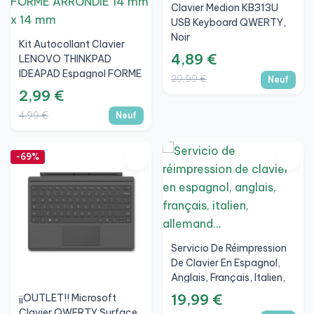
Clavier Medion KB313U
USB Keyboard QWERTY,
Noir
Kit Autocollant Clavier
4,89 €
LENOVO THINKPAD
IDEAPAD Espagnol FORME
29,99 €
Neuf
ARRONDIE 14 Mm X 14 Mm
2,99 €
4,99 €
Neuf
-69%
Servicio De Réimpression
De Clavier En Espagnol,
Anglais, Français, Italien,
Allemand...
19,99 €
¡¡OUTLET!! Microsoft
Clavier QWERTY Surface