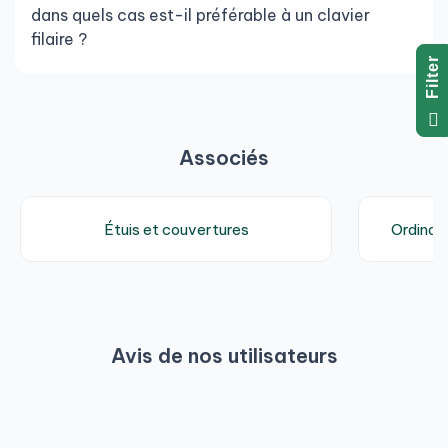
dans quels cas est-il préférable à un clavier
filaire ?
R
F
I
L
T
E
Associés
Étuis et couvertures
Ordinat
Avis de nos utilisateurs