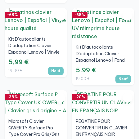
-68%
-68%
Kit D’autocollants
D’adaptation Clavier
Kit D’autocollants
Espagnol Lenovo | Vinyle
D’adaptation Clavier
Haute Qualité
Espagnol Lenovo | Fond
5,99 €
UV Réimprimé Haute
5,99 €
19,00 €
Neuf
Durabilité
19,00 €
Neuf
-38%
-20%
Microsoft Clavier
PEGATINE POUR
QWERTY Surface Pro
CONVERTIR UN CLAVIER
Type Cover Pro Gris/Gris
EN FRANÇAIS NOIR