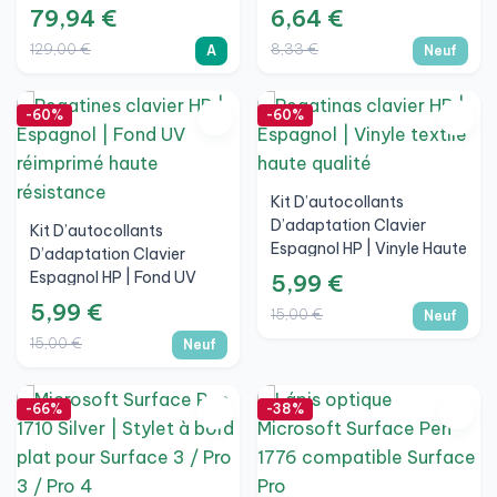
Nuit Pro 3/4/5/6/7 UK
79,94 €
6,64 €
(M1725), A
129,00 €
8,33 €
A
Neuf
-60%
-60%
Kit D’autocollants
D’adaptation Clavier
Kit D’autocollants
Espagnol HP | Vinyle Haute
D’adaptation Clavier
Qualité
Espagnol HP | Fond UV
5,99 €
Réimprimé Haute
5,99 €
15,00 €
Neuf
Durabilité
15,00 €
Neuf
-66%
-38%