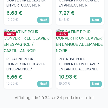
CONVERTIR LE CLAVIER
CONVERTIR UN CLAVIER
EN PORTUGAIS NOIR
EN ANGLAIS NOIR
6,63 €
7,27 €
16,56 €
8,48 €
Neuf
Neuf
-60%
-44%
PEGATINE POUR
PEGATINE POUR
CONVERTIR LE CLAVIER
CONVERTIR UN CLAVIER
EN ESPAGNOL /
EN LANGUE ALLEMANDE
CASTILLAN NOIR
NOIRE
6,66 €
10,93 €
16,63 €
19,60 €
Neuf
Neuf
Affichage de 1 à 34 sur 34 produits au total