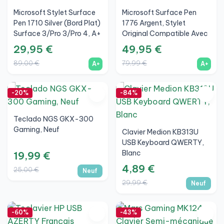
Microsoft Stylet Surface
Microsoft Surface Pen
Pen 1710 Silver (bord Plat)
1776 Argent, Stylet
Surface 3/Pro 3/Pro 4, A+
Original Compatible Avec
Surface Pro, Go Et Studio,
29,95 €
49,95 €
A+
89,00 €
79,99 €
A+
A+
-20%
-84%
Teclado NGS GKX-300
Gaming, Neuf
Clavier Medion KB313U
USB Keyboard QWERTY,
Blanc
19,99 €
4,89 €
25,00 €
Neuf
29,99 €
Neuf
-60%
-43%