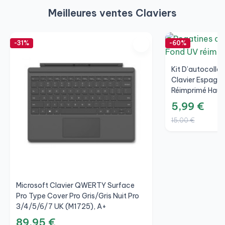
Meilleures ventes Claviers
-31%
-60%
Kit D’autocolla
Clavier Espagno
Réimprimé Haute
5,99 €
15,00 €
Microsoft Clavier QWERTY Surface
Pro Type Cover Pro Gris/Gris Nuit Pro
3/4/5/6/7 UK (M1725), A+
89,95 €