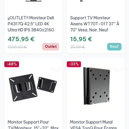
¡¡OUTLET!! Moniteur Dell
Support TV Moniteur
P4317Q 42.5" LED 4K
Aisens WT70T-017 37" À
Ultra HD IPS 3840x2160
70" Vesa, Noir, Neuf
475,95 €
15,95 €
Outlet
Neuf
1 299,00 €
29,95 €
-48%
-33%
Monitor Support Pour
Monitor Support Mural
TV/Moniteur, 15"-32", Max
VESA TooQ Pour Écrans