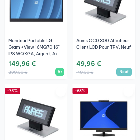
Moniteur Portable LG
Aures OCD 300 Afficheur
Gram +view 16MQ70 16"
Client LCD Pour TPV, Neuf
IPS WQXGA, Argent, A+
149,96 €
49,95 €
A+
Neuf
399,00 €
149,00 €
-73%
-63%