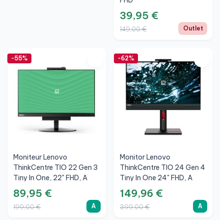
FHD
39,95 €
Outlet
149,00 €
-55%
-62%
Moniteur Lenovo
Monitor Lenovo
ThinkCentre TIO 22 Gen 3
ThinkCentre TIO 24 Gen 4
Tiny In One, 22" FHD, A
Tiny In One 24" FHD, A
89,95 €
149,96 €
A
A
199,00 €
399,00 €