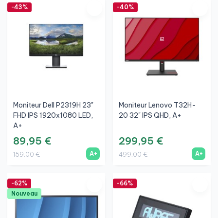
-43%
-40%
Moniteur Dell P2319H 23"
Moniteur Lenovo T32H-
FHD IPS 1920x1080 LED,
20 32" IPS QHD, A+
A+
89,95 €
299,95 €
A+
A+
159,00 €
499,00 €
-62%
-66%
Nouveau