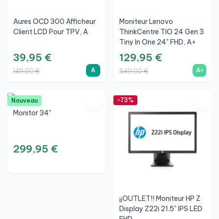
Aures OCD 300 Afficheur
Moniteur Lenovo
Client LCD Pour TPV, A
ThinkCentre TIO 24 Gen 3
Tiny In One 24" FHD, A+
39,95 €
129,95 €
A
A+
149,00 €
349,00 €
-73%
Nouveau
Monitor 34"
299,95 €
¡¡OUTLET!! Moniteur HP Z
Display Z22i 21.5" IPS LED