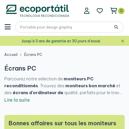
0
×
Jusqu’à 3 ans de garantie et 30 jours d’essai
Accueil
Écrans PC
Écrans PC
Parcourez notre sélection de
moniteurs PC
reconditionnés
. Trouvez des
moniteurs bon marché
et
des
écrans d'ordinateur de
qualité, parfaits pour le travail,
l'étude ou le divertissement. Chez
Eco Laptop
, nous vous
Lire la suite
proposons des
moniteurs
d'
occasion
avec garantie et
examinés par des experts. Economisez de l'argent et optez
pour une technologie durable - achetez votre
moniteur PC
Bonnes affaires sur tous les moniteurs
bon marché
dès aujourd'hui !