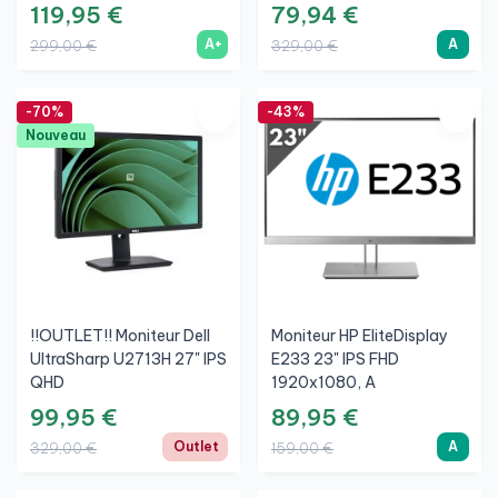
119,95 €
79,94 €
A+
A
299,00 €
329,00 €
-70%
-43%
Nouveau
!!OUTLET!! Moniteur Dell
Moniteur HP EliteDisplay
UltraSharp U2713H 27" IPS
E233 23" IPS FHD
QHD
1920x1080, A
99,95 €
89,95 €
Outlet
A
329,00 €
159,00 €