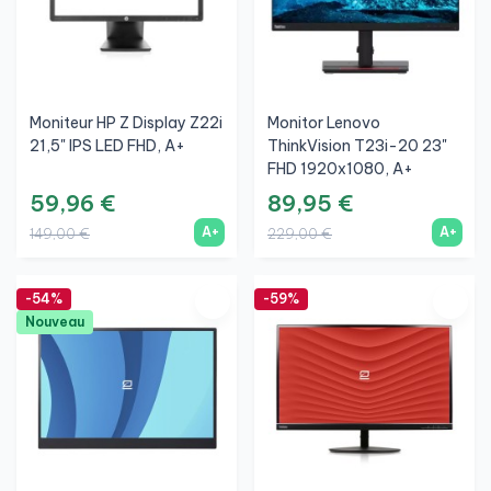
Moniteur HP Z Display Z22i
Monitor Lenovo
21,5" IPS LED FHD, A+
ThinkVision T23i-20 23"
FHD 1920x1080, A+
59,96 €
89,95 €
A+
A+
149,00 €
229,00 €
-54%
-59%
Nouveau