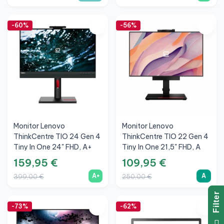
-60%
-56%
Monitor Lenovo
Monitor Lenovo
ThinkCentre TIO 24 Gen 4
ThinkCentre TIO 22 Gen 4
Tiny In One 24" FHD, A+
Tiny In One 21,5" FHD, A
159,95 €
109,95 €
A+
A
399,00 €
250,00 €
R
-73%
-62%
F
I
L
T
E