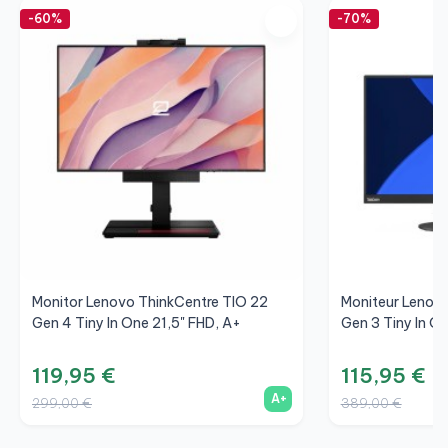
-60%
-70%
Monitor Lenovo ThinkCentre TIO 22
Moniteur Lenov
Gen 4 Tiny In One 21,5" FHD, A+
Gen 3 Tiny In O
119,95 €
115,95 €
A+
299,00 €
389,00 €