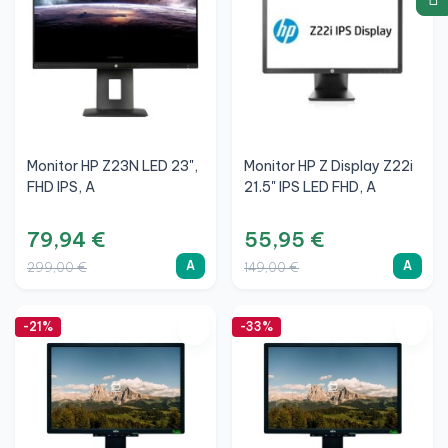
Monitor HP Z23N LED 23",
Monitor HP Z Display Z22i
FHD IPS, A
21.5" IPS LED FHD, A
79,94 €
55,95 €
A
A
299,00 €
149,00 €
-21%
-33%