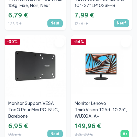
15kg, Fixe, Noir, Neuf
10"-27" LP1023F-B
50x50/75x75/100x100mm,
6,79 €
7,99 €
Noir, Neuf
Neuf
Neuf
12,99 €
12,00 €
-30%
-54%
Monitor Support VESA
Monitor Lenovo
TooQ Pour Mini PC, NUC,
ThinkVision T25d-10 25",
Barebone
WUXGA, A+
75x75/100x100 Mm, Noir,
6,95 €
149,96 €
Neuf
Neuf
A+
9,99 €
329,00 €