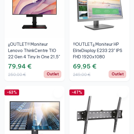
¡¡OUTLET!! Moniteur
!!OUTLET¡¡ Moniteur HP
Lenovo ThinkCentre TIO
EliteDisplay E233 23" IPS
22 Gen 4 Tiny In One 21,5"
FHD 1920x1080
FHD
79,94 €
69,95 €
Outlet
Outlet
250,00 €
249,00 €
-63%
-47%