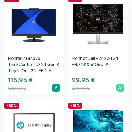
Moniteur Lenovo
Monitor Dell P2422H 24"
ThinkCentre TIO 24 Gen 3
FHD 1920x1080, A+
Tiny In One 24" FHD, A
115,95 €
99,95 €
A
A+
389,00 €
255,00 €
-60%
-61%