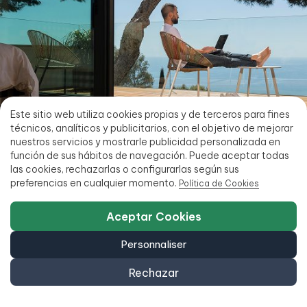
Este sitio web utiliza cookies propias y de terceros para fines
técnicos, analíticos y publicitarios, con el objetivo de mejorar
nuestros servicios y mostrarle publicidad personalizada en
función de sus hábitos de navegación. Puede aceptar todas
las cookies, rechazarlas o configurarlas según sus
Détendez-vous...
preferencias en cualquier momento.
Política de Cookies
Mettez les pieds en l’air et laissez-nous faire le gros du
Aceptar Cookies
travail pour vous. Inscrivez-vous gratuitement et
recevez nos dernières offres directement à l’e-mail que
Personnaliser
vous indiquerez.
Rechazar