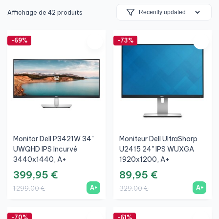
Affichage de 42 produits
-69%
-73%
Monitor Dell P3421W 34"
Moniteur Dell UltraSharp
UWQHD IPS Incurvé
U2415 24" IPS WUXGA
3440x1440, A+
1920x1200, A+
399,95 €
89,95 €
A+
A+
1 299,00 €
329,00 €
-70%
-61%