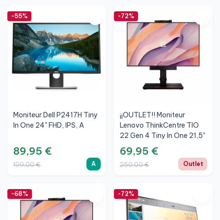
-55%
-72%
Moniteur Dell P2417H Tiny
¡¡OUTLET!! Moniteur
In One 24" FHD, IPS, A
Lenovo ThinkCentre TIO
22 Gen 4 Tiny In One 21,5"
FHD
89,95 €
69,95 €
A
Outlet
199,00 €
250,00 €
-68%
-72%