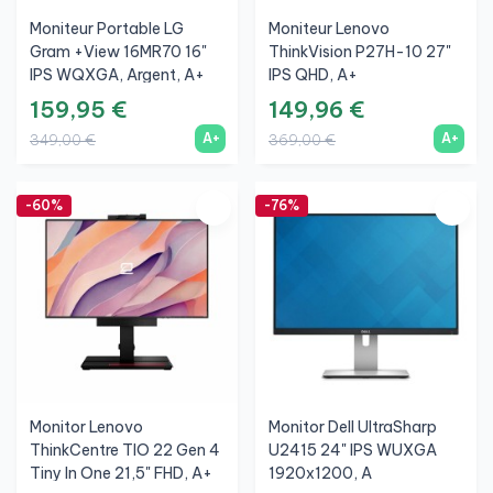
Moniteur Portable LG
Moniteur Lenovo
Gram +view 16MR70 16"
ThinkVision P27H-10 27"
IPS WQXGA, Argent, A+
IPS QHD, A+
159,95 €
149,96 €
A+
A+
349,00 €
369,00 €
-60%
-76%
Monitor Lenovo
Monitor Dell UltraSharp
ThinkCentre TIO 22 Gen 4
U2415 24" IPS WUXGA
Tiny In One 21,5" FHD, A+
1920x1200, A