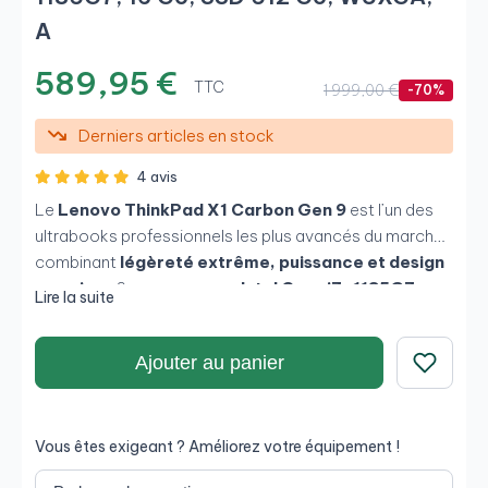
A
589,95 €
TTC
1 999,00 €
-70%
Derniers articles en stock
4 avis
Le
Lenovo ThinkPad X1 Carbon Gen 9
est l’un des
ultrabooks professionnels les plus avancés du marché,
combinant
légèreté extrême, puissance et design
premium
. Son processeur
Intel Core i7-1185G7
,
Lire la suite
associé à
16 Go de RAM
et à un rapide
SSD NVMe de
512 Go
, offre d’excellentes performances pour le
Ajouter au panier
multitâche, le travail en entreprise, la création légère et
le télétravail. Son écran
14" WUXGA (1920×1200)
au
Enregistrer
format 16:10 améliore la productivité, tandis que son
châssis en fibre de carbone apporte rigidité, durabilité
Vous êtes exigeant ? Améliorez votre équipement !
et une finition haut de gamme.