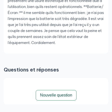
présentent une usure esthétique et fonctionnelle due à
l’utilisation, bien qu’ils restent opérationnels. **Batterie/
Écran :** il me semble qu’ils fonctionnent bien ; je n’ai pas
l’impression que la batterie soit très dégradée. Il est vrai
que je l’ai très peu utilisé depuis que je l’ai reçu il y a un
couple de semaines. Je pense que cela vaut la peine et
qu’ils prennent assez soin de l’état extérieur de
l’équipement. Cordialement.
Questions et réponses
Par Ignacio A.
le 12/05/2026
Avis vérifié
Parfait
Spectaculaire. Il est comme neuf. Tout est parfait.
Nouvelle question
Livraison rapide. Merci.