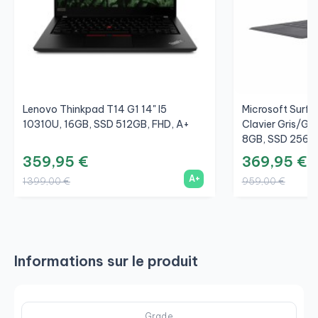
Lenovo Thinkpad T14 G1 14" I5
Microsoft Surfac
10310U, 16GB, SSD 512GB, FHD, A+
Clavier Gris/Gri
8GB, SSD 256GB
359,95 €
369,95 €
A+
1 399,00 €
959,00 €
Informations sur le produit
Grade