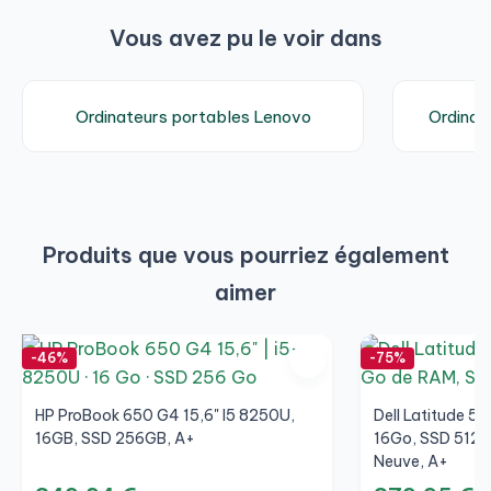
Vous avez pu le voir dans
Ordinateurs portables Lenovo
Ordinate
Produits que vous pourriez également
aimer
-46%
-75%
HP ProBook 650 G4 15,6" I5 8250U,
Dell Latitude 55
16GB, SSD 256GB, A+
16Go, SSD 512Go
Neuve, A+