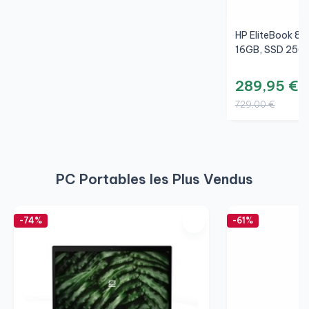
HP EliteBook 84
16GB, SSD 256G
289,95 €
729,00 €
PC Portables les Plus Vendus
-74%
-61%