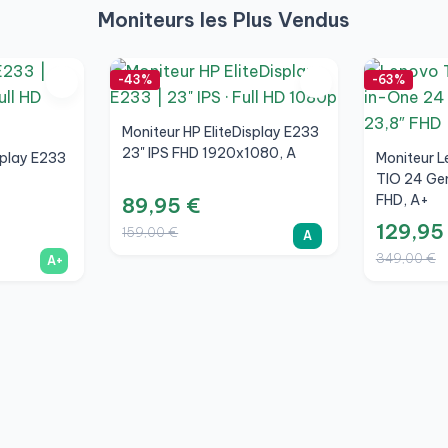
Moniteurs les Plus Vendus
-43%
-63%
Moniteur HP EliteDisplay E233
23" IPS FHD 1920x1080, A
splay E233
Moniteur L
TIO 24 Gen
FHD, A+
89,95 €
129,95
159,00 €
A
349,00 €
A+