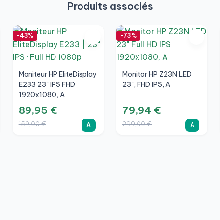
Produits associés
-43%
-73%
Moniteur HP EliteDisplay
Monitor HP Z23N LED
E233 23" IPS FHD
23", FHD IPS, A
1920x1080, A
89,95 €
79,94 €
159,00 €
299,00 €
A
A