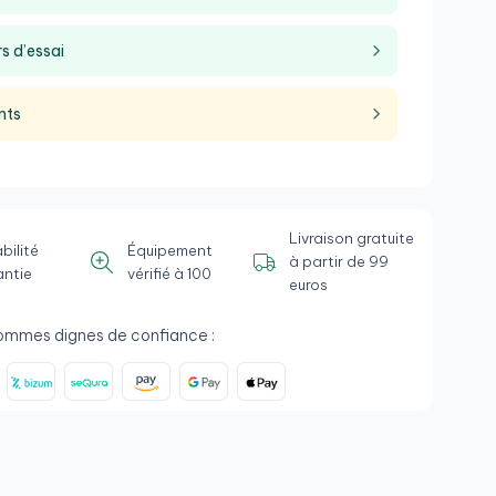
s d’essai
nts
Livraison gratuite
bilité
Équipement
à partir de 99
antie
vérifié à 100
euros
ommes dignes de confiance :