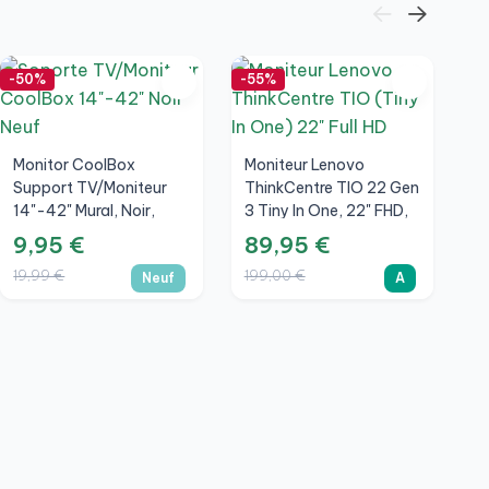
-50%
-55%
-5
Monitor CoolBox
Moniteur Lenovo
Support TV/Moniteur
ThinkCentre TIO 22 Gen
14"-42" Mural, Noir,
3 Tiny In One, 22" FHD,
Neuf
A
9,95 €
89,95 €
19,99 €
199,00 €
Neuf
A
E
2
8
1