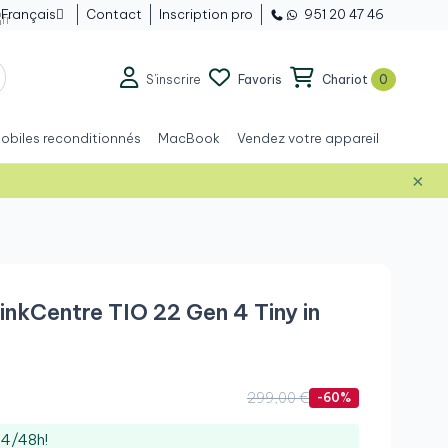
Français
Contact
Inscription pro
951 20 47 46

S'inscrire
Favoris
Chariot
0
obiles reconditionnés
MacBook
Vendez votre appareil
×
Grade A+
nkCentre TIO 22 Gen 4 Tiny in
299,00 €
-60%
24/48h!