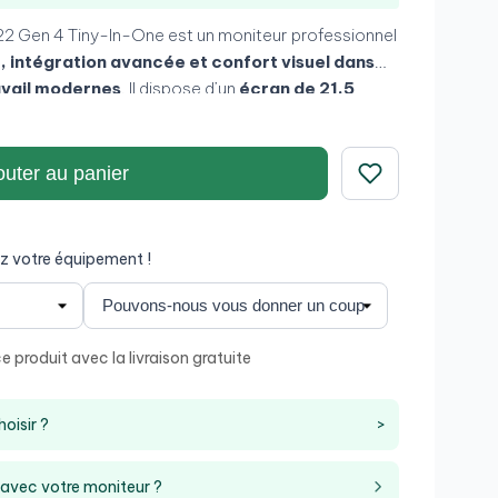
2 Gen 4 Tiny-In-One est un moniteur professionnel
é, intégration avancée et confort visuel dans
avail modernes
. Il dispose d’un
écran de 21,5
 IPS
, offrant une image nette et de larges angles de
uotidienne. Son design
Tiny-In-One
permet
pact directement dans le moniteur, ce qui le rend
outer au panier
 entreprises et les espaces de travail optimisés
Enregistrer
z votre équipement !
 produit avec la livraison gratuite
oisir ?
>
 avec votre moniteur ?