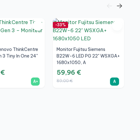
-33%
-7
enovo ThinkCentre
Monitor Fujitsu Siemens
 3 Tiny In One 24"
B22W-6 LED PG 22" WSXGA+
1680x1050, A
 €
59,96 €
89,00 €
A+
A
M
T
F
1
3