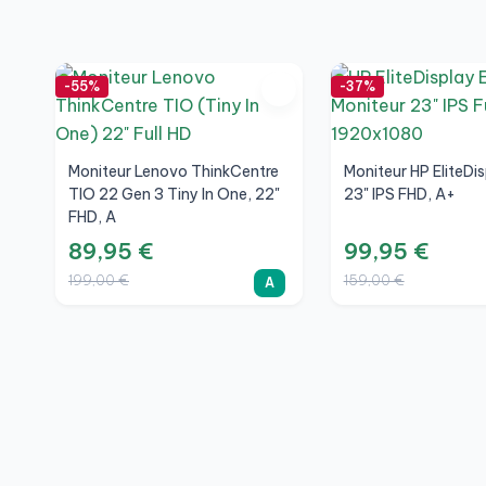
-55%
-37%
Moniteur Lenovo ThinkCentre
Moniteur HP EliteDi
TIO 22 Gen 3 Tiny In One, 22"
23" IPS FHD, A+
FHD, A
89,95 €
99,95 €
199,00 €
159,00 €
A