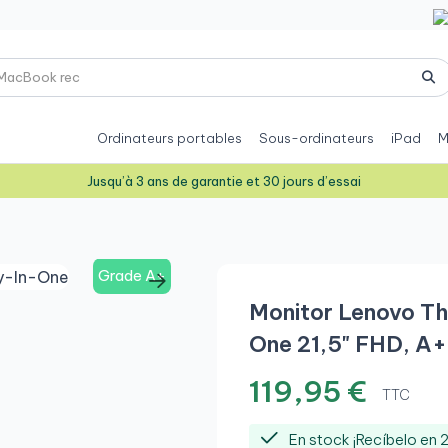
Ordinateurs portables
Sous-ordinateurs
iPad
M
Jusqu’à 3 ans de garantie et 30 jours d’essai
Grade A+
Monitor Lenovo Thi
One 21,5" FHD, A+
119,95 €
TTC
En stock ¡Recíbelo en 