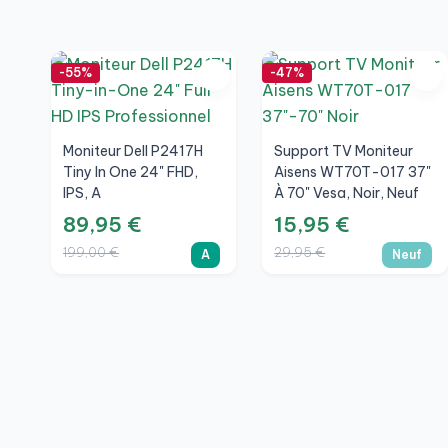
-55%
-47%
Moniteur Dell P2417H
Support TV Moniteur
Tiny In One 24" FHD,
Aisens WT70T-017 37"
IPS, A
À 70" Vesa, Noir, Neuf
89,95 €
15,95 €
199,00 €
29,95 €
A
Neuf