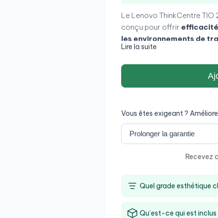
Le Lenovo ThinkCentre TIO 2
conçu pour offrir
efficacit
les environnements de tr
Lire la suite
pouces Full HD avec dalle
vision pour une utilisation q
d’intégrer un ordinateur com
Aj
idéal pour
les bureaux, les
et bien organisés
.
Vous êtes exigeant ? Améliore
Recevez ce
Quel grade esthétique ch
Qu’est-ce qui est inclus