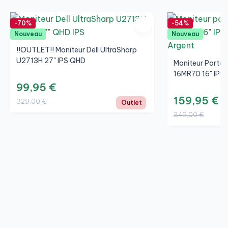
-70%
-54%
Nouveau
Nouveau
!!OUTLET!! Moniteur Dell UltraSharp
U2713H 27" IPS QHD
Moniteur Porta
16MR70 16" IPS
99,95 €
159,95 €
329,00 €
Outlet
349,00 €