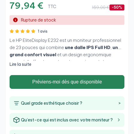
79,94 €
TTC
159,00 €
-50%
Rupture de stock
1 avis
Le HP EliteDisplay E232 est un moniteur professionnel
de 23 pouces qui combine
une dalle IPS Full HD
,
un
grand confort visuel
et un design ergonomique
avancé. Il offre des couleurs homogènes, de larges
Lire la suite
angles de vision et une expérience confortable pour
travailler pendant des heures. Idéal pour les bureaux, le
Préviens-moi dès que disponible
télétravail et les utilisateurs qui ont besoin de précision
des couleurs et de polyvalence en matière de
connectivité.
Quel grade esthétique choisir ?
>
Qu’est-ce qui est inclus avec votre moniteur ?