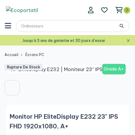
0
×
Jusqu’à 3 ans de garantie et 30 jours d’essai
Accueil
Écrans PC
Rupture De Stock
Grade A+
Monitor HP EliteDisplay E232 23" IPS
FHD 1920x1080, A+