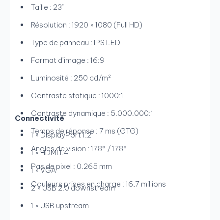
Taille : 23"
Résolution : 1920 × 1080 (Full HD)
Type de panneau : IPS LED
Format d’image : 16:9
Luminosité : 250 cd/m²
Contraste statique : 1000:1
Contraste dynamique : 5.000.000:1
Connectivité
Temps de réponse : 7 ms (GTG)
1 × DisplayPort 1.2
Angles de vision : 178° / 178°
1 × HDMI 1.4
Pas de pixel : 0.265 mm
1 × VGA
Couleurs prises en charge : 16,7 millions
2 × USB 2.0 downstream
1 × USB upstream