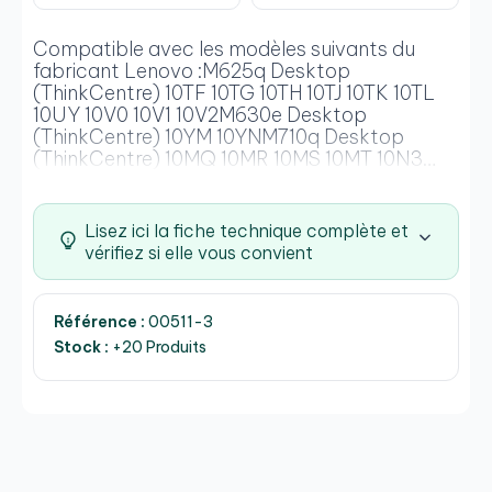
Compatible avec les modèles suivants du
fabricant Lenovo :M625q Desktop
(ThinkCentre) 10TF 10TG 10TH 10TJ 10TK 10TL
10UY 10V0 10V1 10V2M630e Desktop
(ThinkCentre) 10YM 10YNM710q Desktop
(ThinkCentre) 10MQ 10MR 10MS 10MT 10N3
10QR 10YCM720q Desktop (ThinkCentre) 10T7
10T8 10T9 10TA 10TC 10U9M75q-1 Desktop
(ThinkCentre) 11A4 11A5 11A7M910q Desktop
Lisez ici la fiche technique complète et
(ThinkCentre) 10MU 10MV 10MW 10MX
vérifiez si elle vous convient
10QNM910x Desktop (ThinkCentre) 10MY
10N0 10N1 10N2 10R4M920q Desktop
(ThinkCentre) 10RR 10RS 10RT 10RU 10SY 10T1
Référence :
00511-3
10V8M920x Desktop (ThinkCentre) 10S0 10S1
Stock :
+20 Produits
10S2 10S3 10S4P320 Tiny Workstation
(ThinkStation) 30C1 30C2 30C3P330 Tiny
Workstation (ThinkStation) 30CE 30CF
30CG;