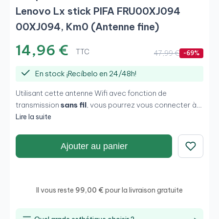
Lenovo Lx stick PIFA FRU00XJ094
00XJ094, Km0 (Antenne fine)
14,96 €
TTC
47,99 €
-69%
En stock ¡Recíbelo en 24/48h!
Utilisant cette antenne Wifi avec fonction de
transmission
sans fil
, vous pourrez vous connecter à
Internet facilement. Branchez l’appareil et configurez-
Lire la suite
le pour transmettre des signaux WIFI et permettre la
connexion directe.Si vous souhaitez profiter de
Ajouter au panier
cette
offre
d’
antenne Wifi pas chère
, il suffit d’un
Enregistrer
seul clic.
Il vous reste
99,00 €
pour la livraison gratuite