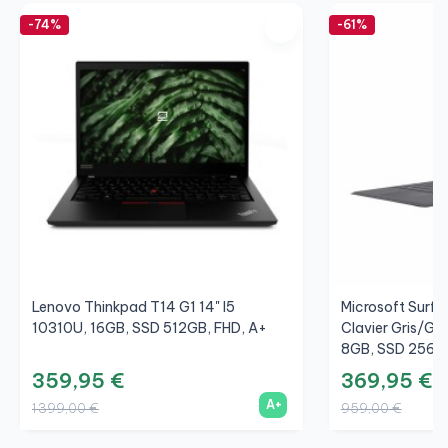
-74%
-61%
Lenovo Thinkpad T14 G1 14" I5
Microsoft Surfac
10310U, 16GB, SSD 512GB, FHD, A+
Clavier Gris/Gri
8GB, SSD 256GB
359,95 €
369,95 €
A+
1 399,00 €
959,00 €