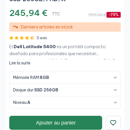
245,94 €
TTC
999,00 €
-75%
Derniers articles en stock
3 avis
El
Dell Latitude 5400
es un portátil compacto
diseñado para profesionales que necesitan
rendimiento y portabilidad. Con un procesador
Intel
Lire la suite
Core i5-8365U, 8GB de RAM y un SSD de 256GB
,
este equipo ofrece una experiencia rápida y eficiente
Mémoire RAM:
8GB
en aplicaciones de oficina y multitarea. Su
pantalla
Full HD de 14"
y diseño antirreflejo garantizan una
Disque dur:
SSD 256GB
excelente calidad de imagen, mientras que su variedad
de puertos asegura conectividad avanzada.
Niveau:
A
Ajouter au panier