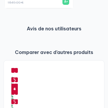
A+
1 849,00 €
Avis de nos utilisateurs
Comparer avec d’autres produits
-
6
-
9
6
-
-
%
-
2
6
7
-
6
%
4
0
6
4
-
-
%
%
2
%
6
6
%
0
8