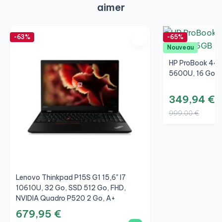
aimer
-63%
-65%
Nouveau
HP ProBook 445
5600U, 16 Go, S
349,94 €
999,00 €
Lenovo Thinkpad P15S G1 15,6" I7
10610U, 32 Go, SSD 512 Go, FHD,
NVIDIA Quadro P520 2 Go, A+
679,95 €