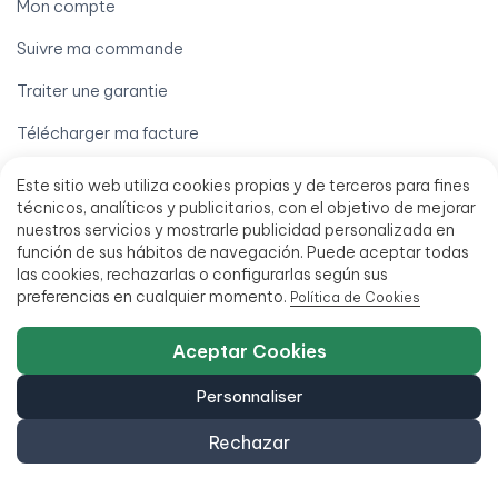
Mon compte
Suivre ma commande
Traiter une garantie
Télécharger ma facture
Mentions légales
Este sitio web utiliza cookies propias y de terceros para fines
técnicos, analíticos y publicitarios, con el objetivo de mejorar
Avis juridique
nuestros servicios y mostrarle publicidad personalizada en
función de sus hábitos de navegación. Puede aceptar todas
Conditions générales de vente
las cookies, rechazarlas o configurarlas según sus
preferencias en cualquier momento.
Política de Cookies
Financement jusqu'à 18 mois
Politique d'accessibilité
Aceptar Cookies
Personnaliser
Rechazar