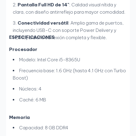
Pantalla Full HD de 14"
: Calidad visual nítida y
clara, con diseño antirreflejo para mayor comodidad.
Conectividad versátil
: Amplia gama de puertos,
incluyendo USB-C con soporte Power Delivery y
ESPECIFICACIONES
HDMI, para una conexión completa y flexible.
Procesador
Modelo: Intel Core i5-8365U
Frecuencia base: 1.6 GHz (hasta 4.1 GHz con Turbo
Boost)
Núcleos: 4
Caché: 6 MB
Memoria
Capacidad: 8 GB DDR4