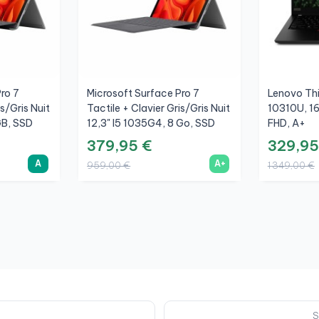
ro 7
Microsoft Surface Pro 7
Lenovo Thi
is/Gris Nuit
Tactile + Clavier Gris/Gris Nuit
10310U, 1
GB, SSD
12,3" I5 1035G4, 8 Go, SSD
FHD, A+
256 Go, 3K, A+
379,95 €
329,95
A
A+
959,00 €
1 349,00 €
S