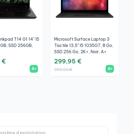
nkpad T14 G1 14" I5
Microsoft Surface Laptop 3
H
6GB, SSD 256GB,
Tactile 13,5" I5 1035G7, 8 Go,
1
SSD 256 Go, 2K+, Noir, A+
F
 €
299,95 €
4
A+
A+
999,00 €
1
ystème d'exploitation