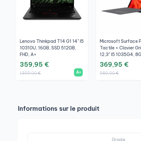
Lenovo Thinkpad T14 G1 14" I5
Microsoft Surface P
10310U, 16GB, SSD 512GB,
Tactile + Clavier Gr
FHD, A+
12,3" I5 1035G4, 8
256GB, 3K, A
359,95 €
369,95 €
A+
1 399,00 €
959,00 €
Informations sur le produit
Grade