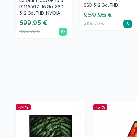
LG Gram 15U70P 15,6"
SSD 512 Go, FHD,
I7 1165G7, 16 Go, SSD
NVIDIA Quadro RTX
512 Go, FHD, NVIDIA
959,95 €
3000 Max-Q 6 Go, A
GTX 1650 Ti 4 Go,
699,95 €
2 199,00 €
A
Argent, A+
1 999,00 €
A+
-74%
-61%