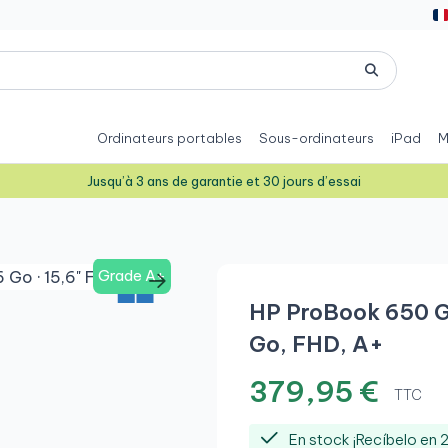
Ordinateurs portables
Sous-ordinateurs
iPad
M
Jusqu’à 3 ans de garantie et 30 jours d’essai
Grade A+
HP ProBook 650 G8
Go, FHD, A+
379,95 €
TTC
En stock ¡Recíbelo en 