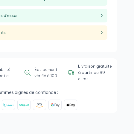
s d’essai
nts
Livraison gratuite
bilité
Équipement
à partir de 99
antie
vérifié à 100
euros
ommes dignes de confiance :