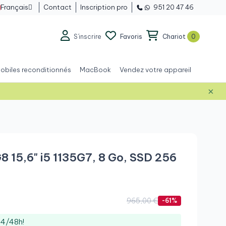
Français
Contact
Inscription pro
951 20 47 46

S'inscrire
Favoris
Chariot
0
obiles reconditionnés
MacBook
Vendez votre appareil
×
Grade A+
 15,6" i5 1135G7, 8 Go, SSD 256
965,00 €
-61%
24/48h!