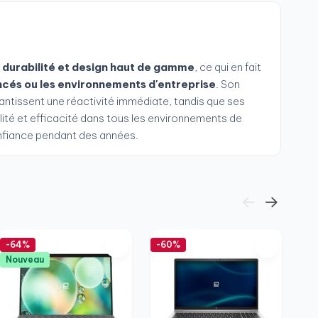
durabilité et design haut de gamme
, ce qui en fait
ncés ou les environnements d'entreprise
. Son
tissent une réactivité immédiate, tandis que ses
ilité et efficacité dans tous les environnements de
confiance pendant des années.
-64%
-60%
-5
Nouveau