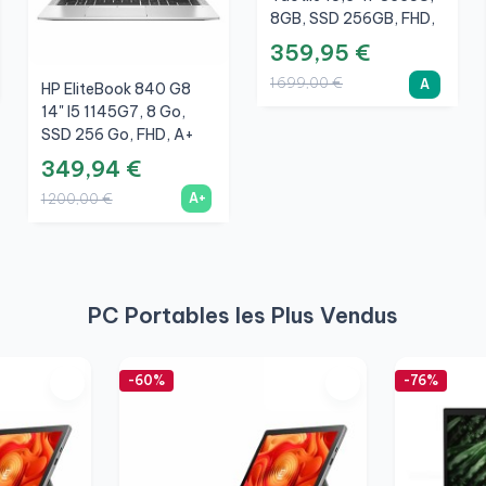
8GB, SSD 256GB, FHD,
A
359,95 €
1 699,00 €
A
HP EliteBook 840 G8
14" I5 1145G7, 8 Go,
SSD 256 Go, FHD, A+
349,94 €
A+
1 200,00 €
PC Portables les Plus Vendus
-60%
-76%