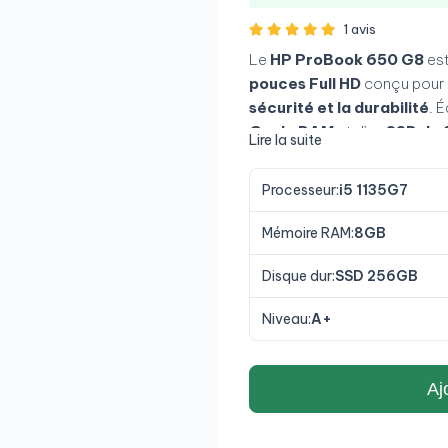
1 avis
Le
HP ProBook 650 G8
est
pouces Full HD
conçu pour 
sécurité et la durabilité
. 
Go de RAM
et d’un
SSD de 
Lire la suite
travail fluide. Son châssis en
avancée en font un choix par
Processeur:
i5 1135G7
professionnels à la recher
Mémoire RAM:
8GB
Disque dur:
SSD 256GB
Niveau:
A+
Aj