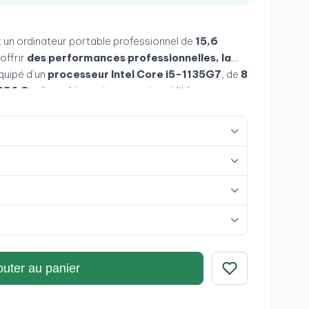
 un ordinateur portable professionnel de
15,6
offrir
des performances professionnelles, la
Équipé d’un
processeur Intel Core i5-1135G7
, de
8
256 Go
, il combine puissance et rapidité pour un
 aluminium, son écran antireflet et sa connectivité
fait pour
les entreprises, le télétravail et les
che de fiabilité et de mobilité
.
outer au panier
Enregistrer