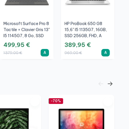
Microsoft Surface Pro 8
HP ProBook 650 G8
L
Tactile + Clavier Gris 13"
15,6" I5 1135G7, 16GB,
G
I5 1145G7, 8 Go, SSD
SSD 256GB, FHD, A
S
256 Go, 3K, Graphite, A
499,95 €
389,95 €
3
A
A
1 379,00 €
969,00 €
7
-70%
-7