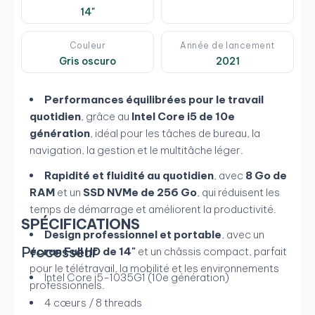
14"
Couleur
Année de lancement
Gris oscuro
2021
Performances équilibrées pour le travail
quotidien
, grâce au
Intel Core i5 de 10e
génération
, idéal pour les tâches de bureau, la
navigation, la gestion et le multitâche léger.
Rapidité et fluidité au quotidien
, avec
8 Go de
RAM
et un
SSD NVMe de 256 Go
, qui réduisent les
temps de démarrage et améliorent la productivité.
SPÉCIFICATIONS
Design professionnel et portable
, avec un
Processeur
écran Full HD de 14"
et un châssis compact, parfait
pour le télétravail, la mobilité et les environnements
Intel Core i5-1035G1 (10e génération)
professionnels.
4 cœurs / 8 threads