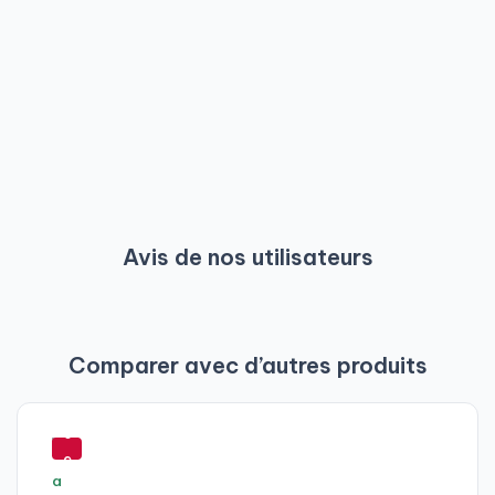
Avis de nos utilisateurs
Comparer avec d’autres produits
-
6
9
%
-