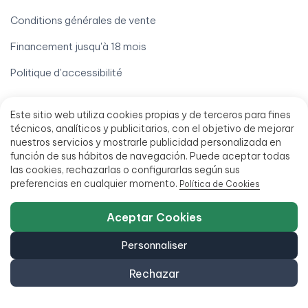
Conditions générales de vente
Financement jusqu'à 18 mois
Politique d'accessibilité
Este sitio web utiliza cookies propias y de terceros para fines
técnicos, analíticos y publicitarios, con el objetivo de mejorar
nuestros servicios y mostrarle publicidad personalizada en
función de sus hábitos de navegación. Puede aceptar todas
las cookies, rechazarlas o configurarlas según sus
951 20 47 46
preferencias en cualquier momento.
Política de Cookies
C/ San Millán 27, 29013 Málaga, Espagne
Aceptar Cookies
L - V 9:00 - 14:00 / 15:00 - 18:00
Personnaliser
Rechazar