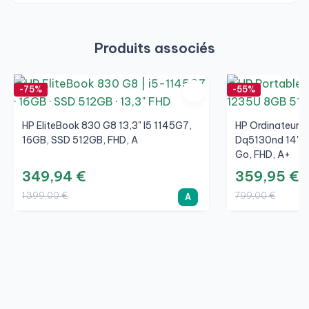
Produits associés
-75%
-55%
HP EliteBook 830 G8 13,3" I5 1145G7,
HP Ordinateur P
16GB, SSD 512GB, FHD, A
Dq5130nd 14" I5
Go, FHD, A+
349,94 €
359,95 €
1 399,00 €
799,00 €
A