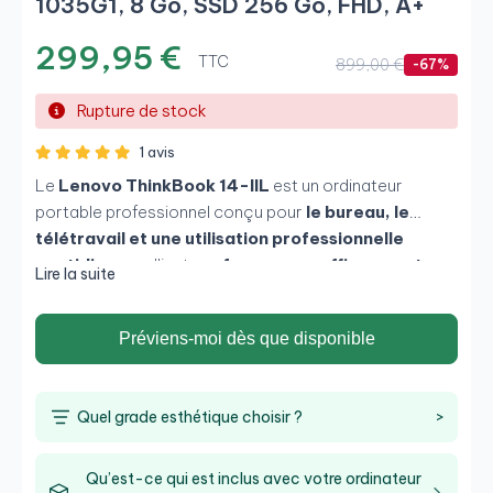
1035G1, 8 Go, SSD 256 Go, FHD, A+
299,95 €
TTC
899,00 €
-67%
Rupture de stock
1 avis
Le
Lenovo ThinkBook 14-IIL
est un ordinateur
portable professionnel conçu pour
le bureau, le
télétravail et une utilisation professionnelle
quotidienne
, alliant
performances efficaces et
Lire la suite
design moderne
. Il intègre un
Intel Core i5-1035G1
de 10e génération
,
8 Go de mémoire RAM
et un
Préviens-moi dès que disponible
SSD de 256 Go
, offrant un fonctionnement fluide et
silencieux. Son
écran Full HD de 14"
et son format
léger en font une option idéale pour les professionnels
Quel grade esthétique choisir ?
>
qui ont besoin de mobilité et de fiabilité.
Qu’est-ce qui est inclus avec votre ordinateur