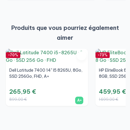
Produits que vous pourriez également
aimer
-70%
-73%
Dell Latitude 7400 14" I5 8265U, 8Go,
HP EliteBook 85
SSD 256Go, FHD, A+
8GB, SSD 256GB
265,95 €
459,95 €
899,00 €
1 699,00 €
A+