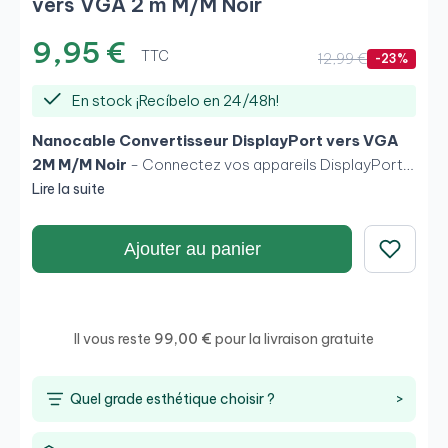
vers VGA 2 m M/M Noir
9,95 €
TTC
12,99 €
-23%
En stock ¡Recíbelo en 24/48h!
Nanocable Convertisseur DisplayPort vers VGA
2M M/M Noir
- Connectez vos appareils DisplayPort à
des moniteurs et projecteurs VGA avec ce câble de
Lire la suite
haute qualité et facile à installer. Il offre une large
compatibilité, une transmission de signal nette et une
Ajouter au panier
résolution Full HD, idéal pour les bureaux et un usage
Enregistrer
personnel.
Il vous reste
99,00 €
pour la livraison gratuite
Quel grade esthétique choisir ?
>