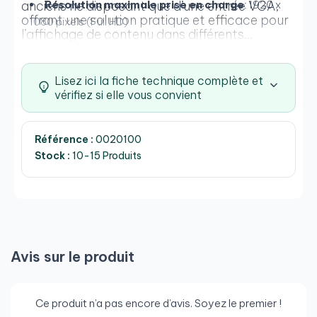
anciens ne disposant que d’une entrée VGA,
Résolution maximale prise en charge
: 1920 x
offrant une solution pratique et efficace pour
1080 pixels (Full HD)
l’affichage de contenu dans différents
environnements.
Matériau du câble
: PVC
Compatibilité
: Compatible avec les appareils
Lisez ici la fiche technique complète et
DisplayPort (ordinateurs, portables) et les
vérifiez si elle vous convient
moniteurs/projecteurs VGA
Exigences d’alimentation
: Ne nécessite pas
Référence :
0020100
d’alimentation externe
Stock :
10-15 Produits
Certifications
: Conforme aux normes CE et
RoHS
Poids
: Env. 120 grammes
Dimensions du produit
: Env. 200 x 2 x 1 cm
Avis sur le produit
Ce produit n’a pas encore d’avis. Soyez le premier !