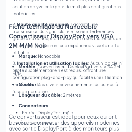
solution polyvalente pour de multiples configurations
matérielles.
Haute qualité du signal
: Il garantit une
Fiche technique du Nanocable
transmission du signal claire et sans interférences
Convertisseur DisplayPort vers VGA
grâce à sa conception robuste et à ses matériaux de
2M M/M Noir
haute qualité, assurant une expérience visuelle nette
et fiable.
Marque
: Nanocable
Installation et utilisation faciles
: Aucun logiciel ni
Modèle
: Convertisseur DisplayPort vers VGA 2M
pilote supplémentaire n’est requis, offrant une
M/M
configuration plug-and-play qui facilite une utilisation
immédiate dans divers environnements, du bureau à
Couleur
: Noir
l’usage personnel.
Longueur du câble
: 2 mètres
Connecteurs
:
Entrée: DisplayPort mâle
Ce convertisseur est idéal pour ceux qui ont
besoin de connecter des appareils modernes
Sortie: VGA mâle
avec sortie DisplayPort à des moniteurs plus