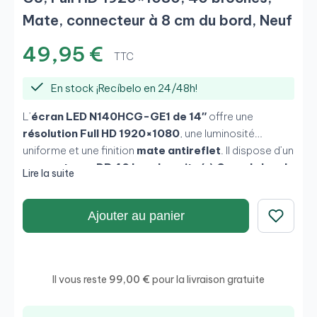
Mate, connecteur à 8 cm du bord, Neuf
49,95 €
TTC
En stock ¡Recíbelo en 24/48h!
L’
écran LED N140HCG-GE1 de 14″
offre une
résolution Full HD 1920×1080
, une luminosité
uniforme et une finition
mate antireflet
. Il dispose d’un
connecteur eDP 40 broches situé à 8 cm du bord
,
Lire la suite
ce qui garantit sa compatibilité avec de nombreux
ordinateurs portables. Son panneau de type
IPS ou TN
Ajouter au panier
(selon le lot)
assure une grande netteté et une fidélité
des couleurs, ce qui en fait une
excellente option de
Enregistrer
remplacement professionnelle
pour les appareils
HP, Lenovo, Acer ou Asus avec les mêmes
Il vous reste
99,00 €
pour la livraison gratuite
spécifications.