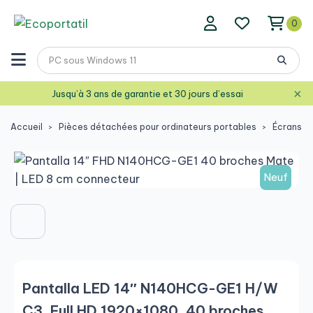
0
×
Jusqu’à 3 ans de garantie et 30 jours d’essai
Accueil
Pièces détachées pour ordinateurs portables
Écrans d
Neuf
Pantalla LED 14″ N140HCG-GE1 H/W
C3, Full HD 1920×1080, 40 broches,