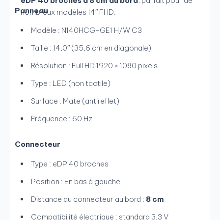
eDP 40 broches à 8 cm du bord
, parfait pour de
Panneau
nombreux modèles 14″ FHD.
Modèle : N140HCG-GE1 H/W C3
Taille : 14,0″ (35,6 cm en diagonale)
Résolution : Full HD 1920 × 1080 pixels
Type : LED (non tactile)
Surface : Mate (antireflet)
Fréquence : 60 Hz
Connecteur
Type : eDP 40 broches
Position : En bas à gauche
Distance du connecteur au bord :
8 cm
Compatibilité électrique : standard 3,3 V