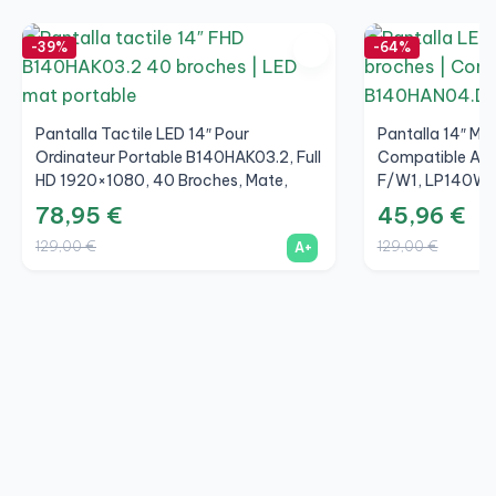
-39%
-64%
Pantalla Tactile LED 14″ Pour
Pantalla 14″ Mat
Ordinateur Portable B140HAK03.2, Full
Compatible Av
HD 1920×1080, 40 Broches, Mate,
F/W1, LP140WF
Avec Supports
N4T HW V8.0
78,95 €
45,96 €
129,00 €
129,00 €
A+